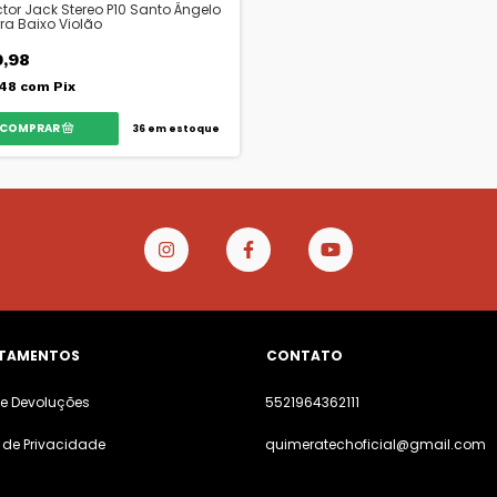
tor Jack Stereo P10 Santo Ângelo
ra Baixo Violão
,98
,48
com
Pix
36
em estoque
TAMENTOS
CONTATO
 e Devoluções
5521964362111
a de Privacidade
quimeratechoficial@gmail.com