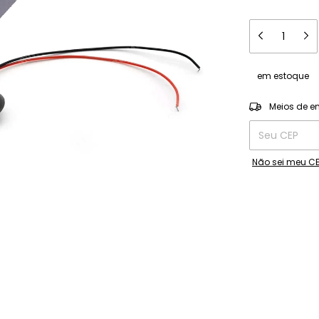
em estoque
Entregas para o
Meios de e
Não sei meu C