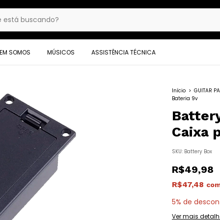
EM SOMOS
MÚSICOS
ASSISTÊNCIA TÉCNICA
Início
>
GUITAR P
Bateria 9v
Batter
Caixa p
SKU:
Battery Box
R$49,98
R$47,48
co
5% de descon
Ver mais detalh