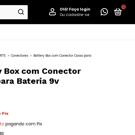
0
Olá!
Faça login
Ou cadastre-se
ARTS
>
Conectores
>
Battery Box com Conector Caixa para
y Box com Conector
ara Bateria 9v
m
Pix
to
pagando com Pix
es