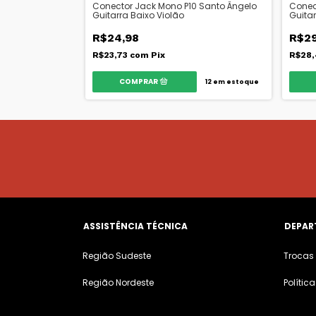
Conector Jack Mono P10 Santo Ângelo
Conec
Guitarra Baixo Violão
Guitar
R$24,98
R$29
R$23,73
com
Pix
R$28
12
em estoque
ASSISTÊNCIA TÉCNICA
DEPAR
Região Sudeste
Trocas
Região Nordeste
Polític