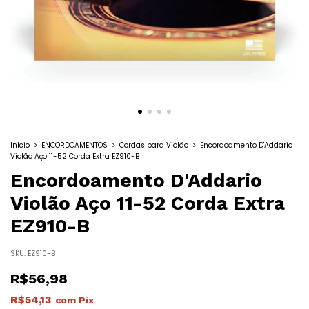
Início
>
ENCORDOAMENTOS
>
Cordas para Violão
>
Encordoamento D'Addario
Violão Aço 11-52 Corda Extra EZ910-B
Encordoamento D'Addario
Violão Aço 11-52 Corda Extra
EZ910-B
SKU:
EZ910-B
R$56,98
R$54,13
com
Pix