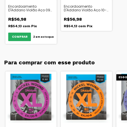
Encordoamento
Encordoamento
D'Addario Violão Aço 09-
D'Addario Violão Aço 10-
45 Corda Extra EZ890-B
50 Corda Extra EZ900-B
R$56,98
R$56,98
R$54,13
com
Pix
R$54,13
com
Pix
2
em estoque
Para comprar com esse produto
ESG