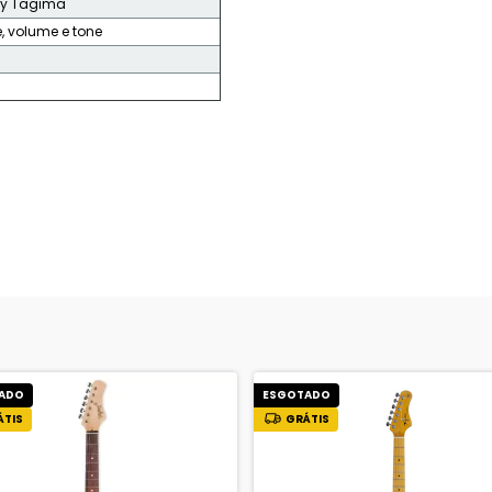
by Tagima
, volume e tone
ADO
ESGOTADO
ÁTIS
GRÁTIS