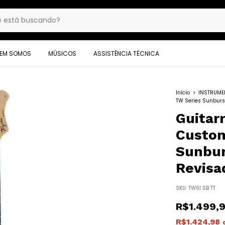
EM SOMOS
MÚSICOS
ASSISTÊNCIA TÉCNICA
Início
>
INSTRUME
TW Series Sunburs
Guitar
Custom
Sunbur
Revisa
SKU:
TW61 SB TT
R$1.499,
R$1.424,98