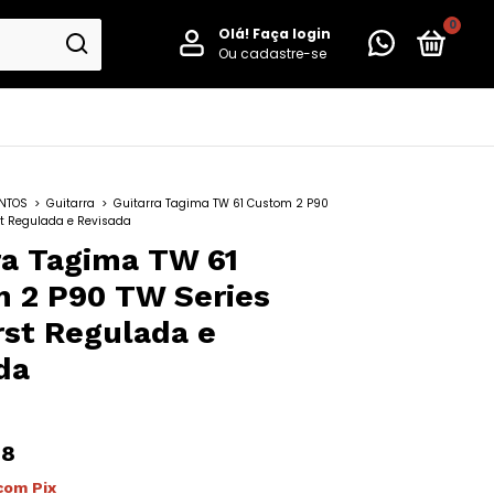
0
Olá!
Faça login
Ou cadastre-se
NTOS
>
Guitarra
>
Guitarra Tagima TW 61 Custom 2 P90
t Regulada e Revisada
ra Tagima TW 61
 2 P90 TW Series
st Regulada e
da
98
com
Pix