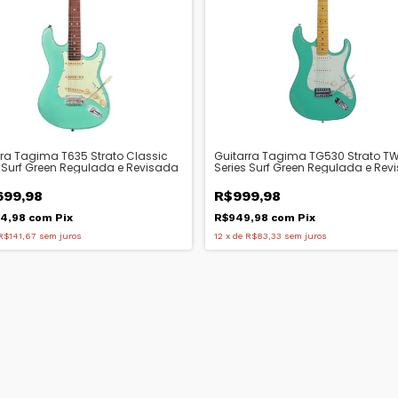
rra Tagima T635 Strato Classic
Guitarra Tagima TG530 Strato T
s Surf Green Regulada e Revisada
Series Surf Green Regulada e Rev
699,98
R$999,98
14,98
com
Pix
R$949,98
com
Pix
R$141,67
sem juros
12
x
de
R$83,33
sem juros