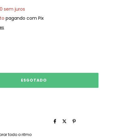
00
sem juros
to
pagando com Pix
es
rar todo o ritmo