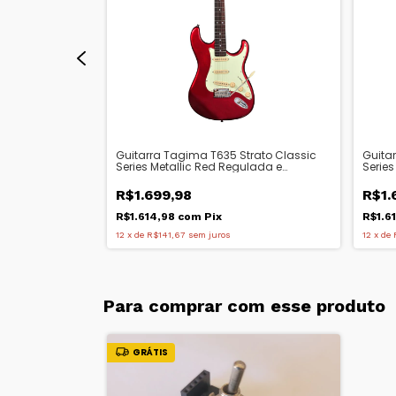
trato Classic
Guitarra Tagima T635 Strato Classic
Guita
e Revisada
Series Metallic Red Regulada e
Serie
Revisada
R$1.699,98
R$1.
R$1.614,98
com
Pix
R$1.6
12
x
de
R$141,67
sem juros
12
x
de
Para comprar com esse produto
GRÁTIS