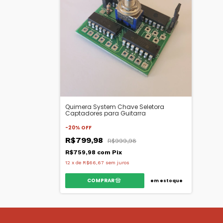
Quimera System Chave Seletora
Captadores para Guitarra
-
20
%
OFF
R$799,98
R$999,98
R$759,98
com
Pix
12
x
de
R$66,67
sem juros
em estoque