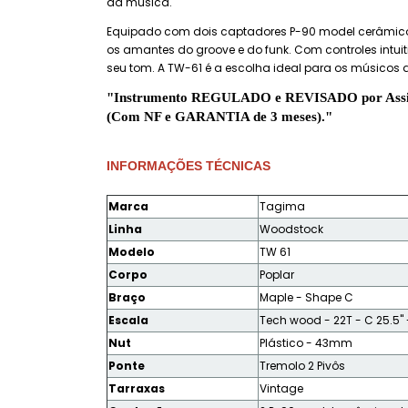
da música.
Equipado com dois captadores P-90 model cerâmicos
os amantes do groove e do funk. Com controles intuiti
seu tom. A TW-61 é a escolha ideal para os músicos q
"Instrumento REGULADO e REVISADO por Assist
(Com NF e GARANTIA de 3 meses)."
INFORMAÇÕES TÉCNICAS
Marca
Tagima
Linha
Woodstock
Modelo
TW 61
Corpo
Poplar
Braço
Maple - Shape C
Escala
Tech wood - 22T - C 25.5" -
Nut
Plástico - 43mm
Ponte
Tremolo 2 Pivôs
Tarraxas
Vintage