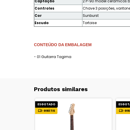
Captação
2 P-90 model cerâmicos 
Controles
Chave 3 posições, varitone
Cor
Sunburst
Escudo
Tortoise
CONTEÚDO DA EMBALAGEM
- 01 Guitarra Tagima
Produtos similares
ESGOTADO
ESGOT
GRÁTIS
GR