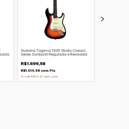
W
Guitarra Tagima T635 Strato Classic
Guitarra Tagim
isada
Series Sunburst Regulada e Revisada
Series Candy A
Revisada
R$1.699,98
R$1.889,98
R$1.614,98
com
Pix
R$1.795,48
co
12
x
de
R$141,67
sem juros
12
x
de
R$157,50
se