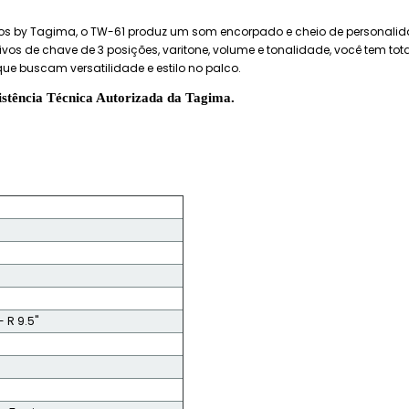
 by Tagima, o TW-61 produz um som encorpado e cheio de personalidad
vos de chave de 3 posições, varitone, volume e tonalidade, você tem tota
ue buscam versatilidade e estilo no palco.
ência Técnica Autorizada da Tagima.
 R 9.5"